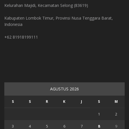
Kelurahan Majidi, Kecamatan Selong (83619)
Kabupaten Lombok Timur, Provinsi Nusa Tenggara Barat,
Indonesia
+62 81918199111
AGUSTUS 2026
S
S
R
K
J
S
M
1
2
3
4
5
6
7
8
9