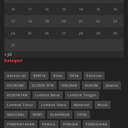
10
11
12
13
14
15
16
17
18
19
20
21
22
23
24
25
26
27
28
29
30
31
« Jul
Kategori
Advetorial
BERITA
Bima
DESA
Editorial
EKONOMI
GLEDEK NTB
HIBURAN
HUKUM
Jakarta
KESEHATAN
Lombok Barat
Lombok Tengah
Lombok Timur
Lombok Utara
Mataram
Musik
NASIONAL
NEWS
OLAHRAGA
OPINI
PEMERINTAHAN
PEMILU
PEMUDA
PENDIDIKAN