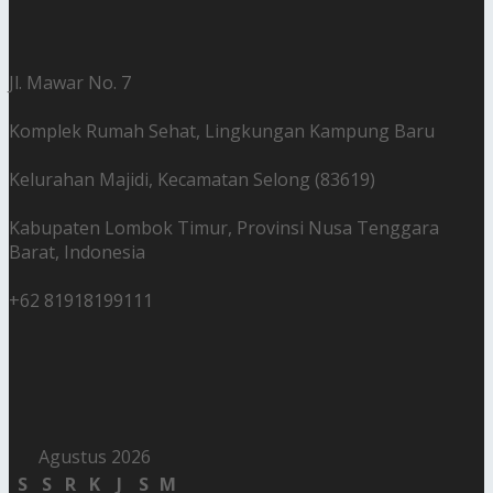
Jl. Mawar No. 7
Komplek Rumah Sehat, Lingkungan Kampung Baru
Kelurahan Majidi, Kecamatan Selong (83619)
Kabupaten Lombok Timur, Provinsi Nusa Tenggara
Barat, Indonesia
+62 81918199111
Agustus 2026
S
S
R
K
J
S
M