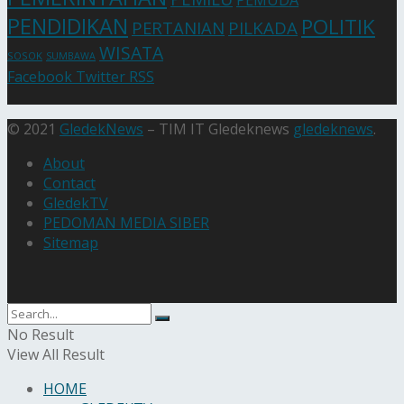
PEMUDA
PENDIDIKAN
POLITIK
PERTANIAN
PILKADA
WISATA
SOSOK
SUMBAWA
Facebook
Twitter
RSS
© 2021
GledekNews
– TIM IT Gledeknews
gledeknews
.
About
Contact
GledekTV
PEDOMAN MEDIA SIBER
Sitemap
No Result
View All Result
HOME