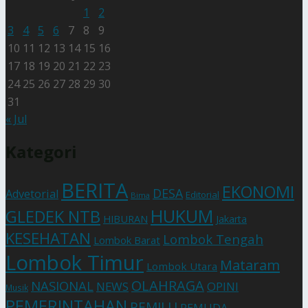
1
2
3
4
5
6
7
8
9
10
11
12
13
14
15
16
17
18
19
20
21
22
23
24
25
26
27
28
29
30
31
« Jul
Kategori
BERITA
EKONOMI
DESA
Advetorial
Editorial
Bima
HUKUM
GLEDEK NTB
HIBURAN
Jakarta
KESEHATAN
Lombok Tengah
Lombok Barat
Lombok Timur
Mataram
Lombok Utara
OLAHRAGA
NASIONAL
NEWS
OPINI
Musik
PEMERINTAHAN
PEMILU