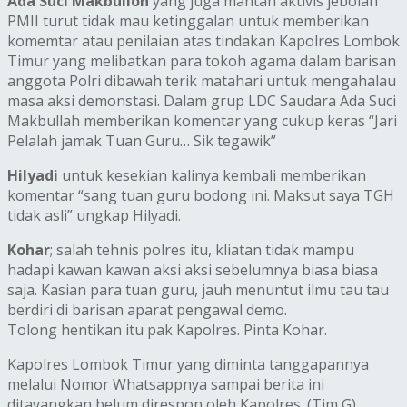
Ada Suci Makbulloh
yang juga mantan aktivis jebolan
PMII turut tidak mau ketinggalan untuk memberikan
komemtar atau penilaian atas tindakan Kapolres Lombok
Timur yang melibatkan para tokoh agama dalam barisan
anggota Polri dibawah terik matahari untuk mengahalau
masa aksi demonstasi. Dalam grup LDC Saudara Ada Suci
Makbullah memberikan komentar yang cukup keras “Jari
Pelalah jamak Tuan Guru… Sik tegawik”
Hilyadi
untuk kesekian kalinya kembali memberikan
komentar “sang tuan guru bodong ini. Maksut saya TGH
tidak asli” ungkap Hilyadi.
Kohar
; salah tehnis polres itu, kliatan tidak mampu
hadapi kawan kawan aksi aksi sebelumnya biasa biasa
saja. Kasian para tuan guru, jauh menuntut ilmu tau tau
berdiri di barisan aparat pengawal demo.
Tolong hentikan itu pak Kapolres. Pinta Kohar.
Kapolres Lombok Timur yang diminta tanggapannya
melalui Nomor Whatsappnya sampai berita ini
ditayangkan belum direspon oleh Kapolres. (Tim G).