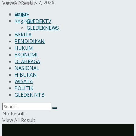
Jumat, Agustus 7, 2026
View All Result
Login
HOME
Register
GLEDEKTV
GLEDEKNEWS
BERITA
PENDIDIKAN
HUKUM
EKONOMI
OLAHRAGA
NASIONAL
HIBURAN
WISATA
POLITIK
GLEDEK NTB
No Result
View All Result