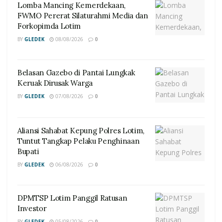
Lomba Mancing Kemerdekaan,
FWMO Pererat Silaturahmi Media dan
Forkopimda Lotim
BY
GLEDEK
08/08/2026
0
Belasan Gazebo di Pantai Lungkak
Keruak Dirusak Warga
BY
GLEDEK
07/08/2026
0
Aliansi Sahabat Kepung Polres Lotim,
Tuntut Tangkap Pelaku Penghinaan
Bupati
BY
GLEDEK
06/08/2026
0
DPMTSP Lotim Panggil Ratusan
Investor
BY
GLEDEK
05/08/2026
0