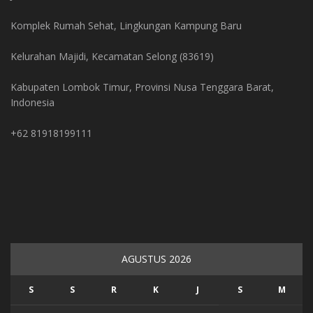
Komplek Rumah Sehat, Lingkungan Kampung Baru
Kelurahan Majidi, Kecamatan Selong (83619)
Kabupaten Lombok Timur, Provinsi Nusa Tenggara Barat,
Indonesia
+62 81918199111
AGUSTUS 2026
S
S
R
K
J
S
M