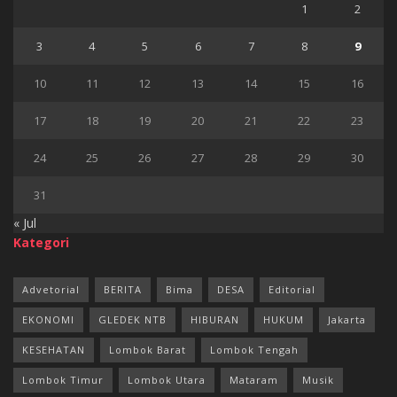
1
2
3
4
5
6
7
8
9
10
11
12
13
14
15
16
17
18
19
20
21
22
23
24
25
26
27
28
29
30
31
« Jul
Kategori
Advetorial
BERITA
Bima
DESA
Editorial
EKONOMI
GLEDEK NTB
HIBURAN
HUKUM
Jakarta
KESEHATAN
Lombok Barat
Lombok Tengah
Lombok Timur
Lombok Utara
Mataram
Musik