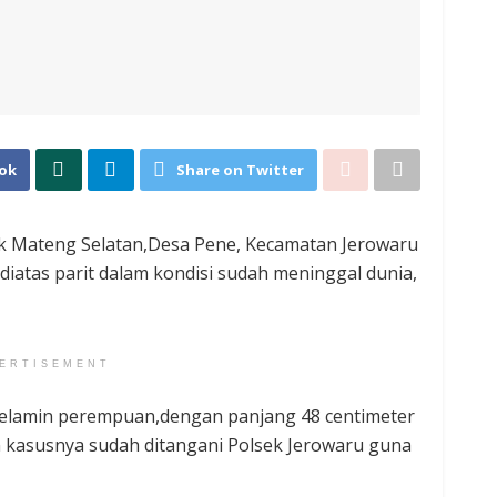
ok
Share on Twitter
k Mateng Selatan,Desa Pene, Kecamatan Jerowaru
iatas parit dalam kondisi sudah meninggal dunia,
ERTISEMENT
 kelamin perempuan,dengan panjang 48 centimeter
n kasusnya sudah ditangani Polsek Jerowaru guna