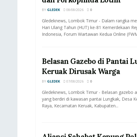
BY
GLEDEK
08/08/2026
0
Gledeknews, Lombok Timur - Dalam rangka m
Hari Ulang Tahun (HUT) ke-81 Kemerdekaan Rep
Indonesia, Forum Wartawan Kedua Online (FWM
Belasan Gazebo di Pantai 
Keruak Dirusak Warga
BY
GLEDEK
07/08/2026
0
Gledeknews, Lombok Timur - Belasan gazebo a
yang berdiri di kawasan pantai Lungkak, Desa 
Raya, Kecamatan Keruak, Kabupaten...
Aliansi Sahabat Kepung Pol