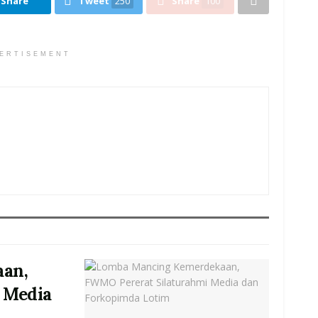
Share
Tweet
250
Share
100
ERTISEMENT
an,
 Media