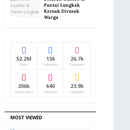
Pantai Lungkak
Keruak Dirusak
Warga
52.2M
136
26.7k
Fans
Followers
Followers
206k
640
23.9k
Subscribers
Followers
Followers
MOST VIEWED