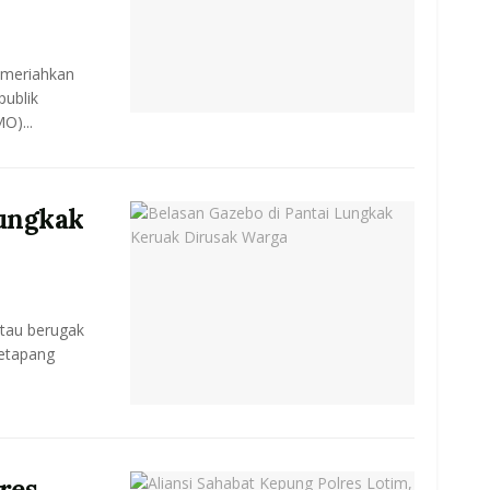
emeriahkan
ublik
O)...
Lungkak
tau berugak
Ketapang
res