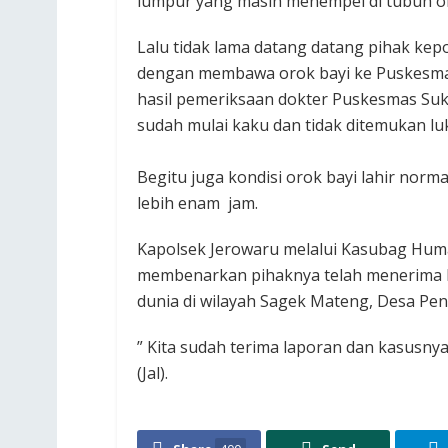
lumpur yang masih menempel di tubuh o
Lalu tidak lama datang datang pihak kep
dengan membawa orok bayi ke Puskesmas
hasil pemeriksaan dokter Puskesmas Suk
sudah mulai kaku dan tidak ditemukan lu
Begitu juga kondisi orok bayi lahir nor
lebih enam jam.
Kapolsek Jerowaru melalui Kasubag Humas
membenarkan pihaknya telah menerima 
dunia di wilayah Sagek Mateng, Desa Pe
” Kita sudah terima laporan dan kasusny
(Jal).