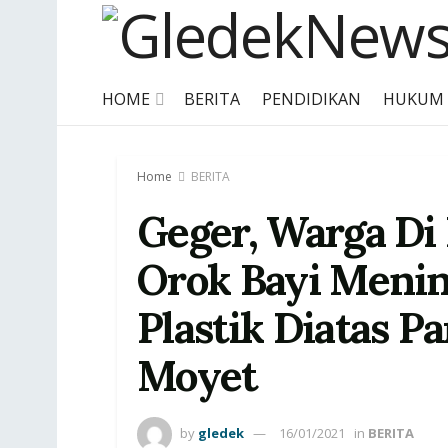
HOME
BERITA
PENDIDIKAN
HUKUM
Home
BERITA
Geger, Warga D
Orok Bayi Meni
Plastik Diatas Pa
Moyet‎
by
gledek
16/01/2021
in
BERITA