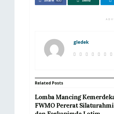
Share
400
Send
ADV
gledek
Related
Posts
Lomba Mancing Kemerdeka
FWMO Pererat Silaturahmi
dan Forkopimda Lotim