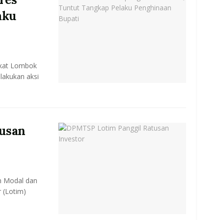
aku
akat Lombok
lakukan aksi
usan
n Modal dan
 (Lotim)