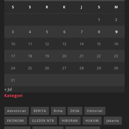
S
S
R
K
J
S
M
1
2
3
4
5
6
7
8
9
10
11
12
13
14
15
16
17
18
19
20
21
22
23
24
25
26
27
28
29
30
31
« Jul
Kategori
Advetorial
BERITA
Bima
DESA
Editorial
EKONOMI
GLEDEK NTB
HIBURAN
HUKUM
Jakarta