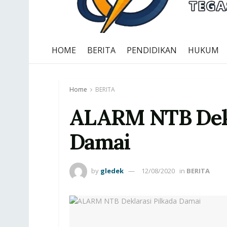
HOME
BERITA
PENDIDIKAN
HUKUM
Home
BERITA
ALARM NTB Dekl
Damai ‎
by
gledek
12/08/2020
in
BERITA