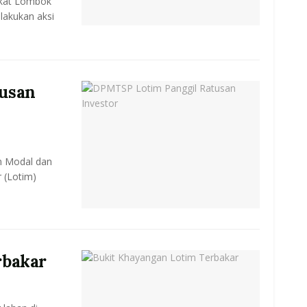
akat Lombok
lakukan aksi
usan
n Modal dan
 (Lotim)
rbakar