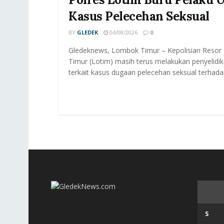
Kasus Pelecehan Seksual
BY
GLEDEK
04/08/2026
0
Gledeknews, Lombok Timur – Kepolisian Reso
Timur (Lotim) masih terus melakukan penyelidika
terkait kasus dugaan pelecehan seksual terhadap
S