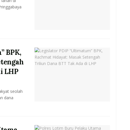
 lahan di
ringgabaya
m” BPK,
etengah
di LHP
akyat seolah
an dana
Utama