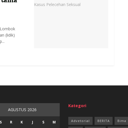
r Lombok
n (lidik)
...
Kategori
AGUSTUS 2026
Advetorial
BERITA
Bima
S
R
K
J
S
M