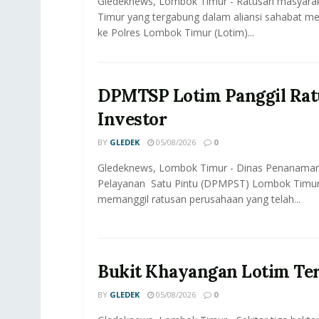
Gledeknews, Lombok Timur - Ratusan masyar
Timur yang tergabung dalam aliansi sahabat me
ke Polres Lombok Timur (Lotim)...
DPMTSP Lotim Panggil Rat
Investor
BY
GLEDEK
05/08/2026
0
Gledeknews, Lombok Timur - Dinas Penanama
Pelayanan Satu Pintu (DPMPST) Lombok Timur
memanggil ratusan perusahaan yang telah...
Bukit Khayangan Lotim Te
BY
GLEDEK
05/08/2026
0