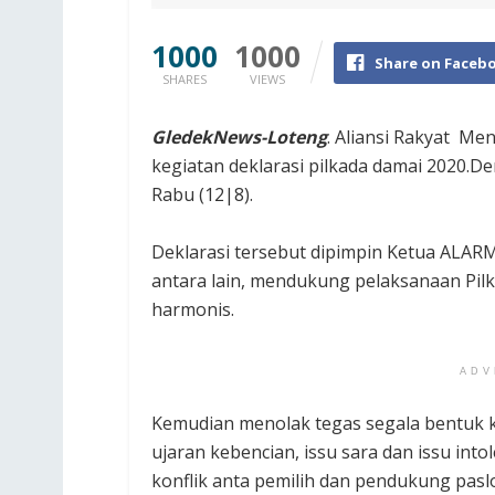
1000
1000
Share on Faceb
SHARES
VIEWS
GledekNews-Loteng
. Aliansi Rakyat M
kegiatan deklarasi pilkada damai 2020.
Rabu (12|8).
Deklarasi tersebut dipimpin Ketua ALARM 
antara lain, mendukung pelaksanaan Pil
harmonis.
ADV
Kemudian menolak tegas segala bentuk k
ujaran kebencian, issu sara dan issu int
konflik anta pemilih dan pendukung pasl