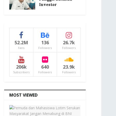
Investor
52.2M
136
26.7k
Fans
Followers
Followers
206k
640
23.9k
Subscribers
Followers
Followers
MOST VIEWED