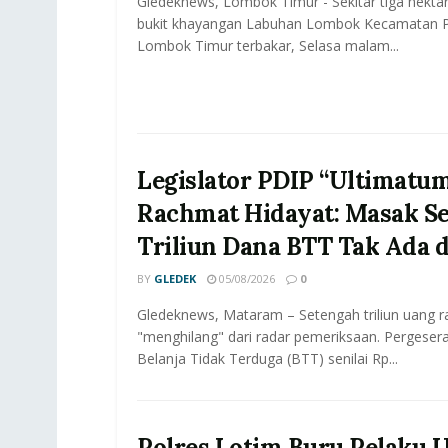
Gledeknews, Lombok Timur - Sekitar tiga hektar
bukit khayangan Labuhan Lombok Kecamatan P
Lombok Timur terbakar, Selasa malam...
Legislator PDIP “Ultimatu
Rachmat Hidayat: Masak S
Triliun Dana BTT Tak Ada 
BY
GLEDEK
05/08/2026
0
Gledeknews, Mataram – Setengah triliun uang r
"menghilang" dari radar pemeriksaan. Pergeser
Belanja Tidak Terduga (BTT) senilai Rp...
Polres Lotim Buru Pelaku 