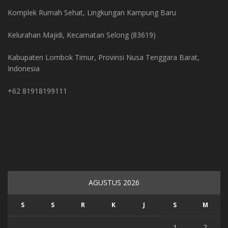
Komplek Rumah Sehat, Lingkungan Kampung Baru
Kelurahan Majidi, Kecamatan Selong (83619)
Kabupaten Lombok Timur, Provinsi Nusa Tenggara Barat,
Indonesia
+62 81918199111
AGUSTUS 2026
S
S
R
K
J
S
M
1
2