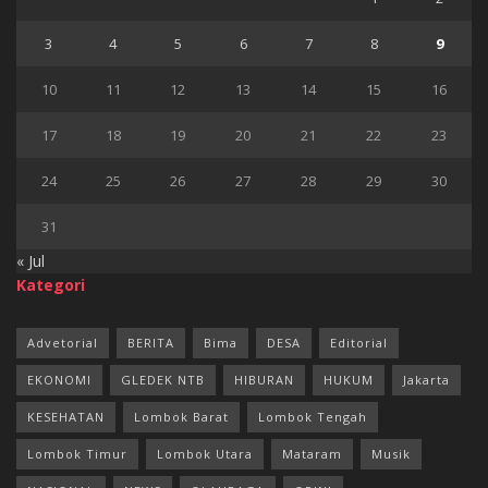
3
4
5
6
7
8
9
10
11
12
13
14
15
16
17
18
19
20
21
22
23
24
25
26
27
28
29
30
31
« Jul
Kategori
Advetorial
BERITA
Bima
DESA
Editorial
EKONOMI
GLEDEK NTB
HIBURAN
HUKUM
Jakarta
KESEHATAN
Lombok Barat
Lombok Tengah
Lombok Timur
Lombok Utara
Mataram
Musik