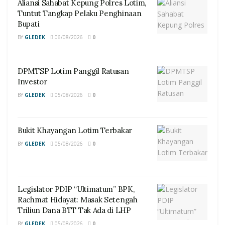
Aliansi Sahabat Kepung Polres Lotim,
Tuntut Tangkap Pelaku Penghinaan
Bupati
BY
GLEDEK
06/08/2026
0
DPMTSP Lotim Panggil Ratusan
Investor
BY
GLEDEK
05/08/2026
0
Bukit Khayangan Lotim Terbakar
BY
GLEDEK
05/08/2026
0
Legislator PDIP “Ultimatum” BPK,
Rachmat Hidayat: Masak Setengah
Triliun Dana BTT Tak Ada di LHP
BY
GLEDEK
05/08/2026
0