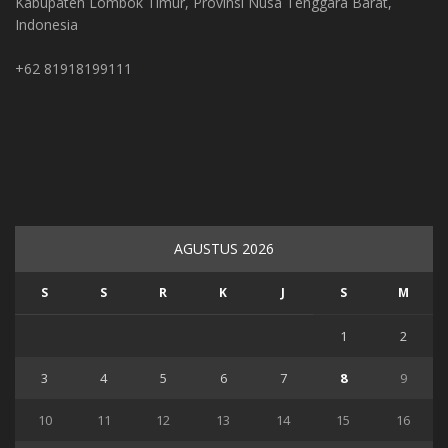
Kabupaten Lombok Timur, Provinsi Nusa Tenggara Barat,
Indonesia
+62 81918199111
AGUSTUS 2026
S
S
R
K
J
S
M
1
2
3
4
5
6
7
8
9
10
11
12
13
14
15
16