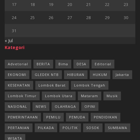
17
18
19
20
21
22
23
24
25
26
27
28
29
30
31
« Jul
Kategori
Advetorial
BERITA
Bima
DESA
Editorial
EKONOMI
GLEDEK NTB
HIBURAN
HUKUM
Jakarta
KESEHATAN
Lombok Barat
Lombok Tengah
Lombok Timur
Lombok Utara
Mataram
Musik
NASIONAL
NEWS
OLAHRAGA
OPINI
PEMERINTAHAN
PEMILU
PEMUDA
PENDIDIKAN
PERTANIAN
PILKADA
POLITIK
SOSOK
SUMBAWA
WISATA