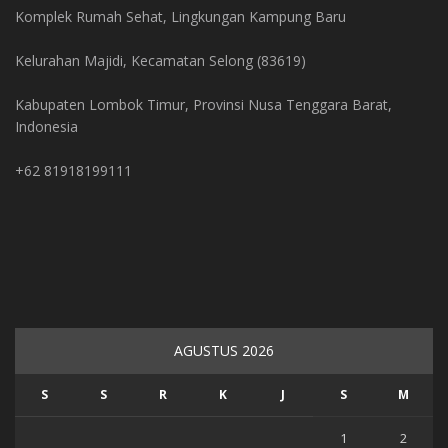
Komplek Rumah Sehat, Lingkungan Kampung Baru
Kelurahan Majidi, Kecamatan Selong (83619)
Kabupaten Lombok Timur, Provinsi Nusa Tenggara Barat,
Indonesia
+62 81918199111
AGUSTUS 2026
S
S
R
K
J
S
M
1
2