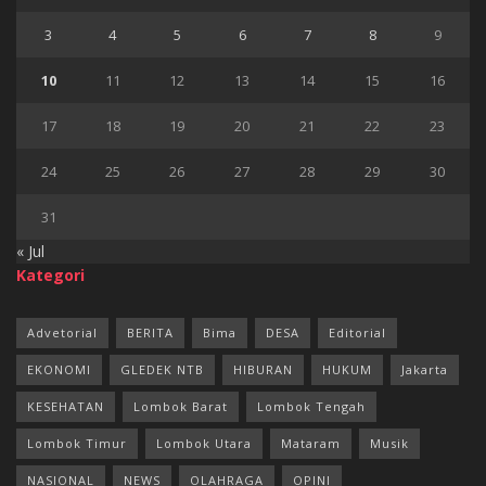
3
4
5
6
7
8
9
10
11
12
13
14
15
16
17
18
19
20
21
22
23
24
25
26
27
28
29
30
31
« Jul
Kategori
Advetorial
BERITA
Bima
DESA
Editorial
EKONOMI
GLEDEK NTB
HIBURAN
HUKUM
Jakarta
KESEHATAN
Lombok Barat
Lombok Tengah
Lombok Timur
Lombok Utara
Mataram
Musik
NASIONAL
NEWS
OLAHRAGA
OPINI